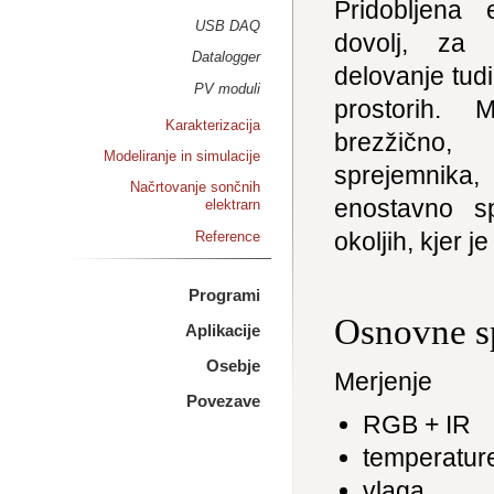
Pridobljena 
USB DAQ
dovolj, za 
Datalogger
delovanje tudi
PV moduli
prostorih. 
Karakterizacija
brezžičn
Modeliranje in simulacije
sprejemnika,
Načrtovanje sončnih
enostavno sp
elektrarn
okoljih, kjer 
Reference
Programi
Osnovne sp
Aplikacije
Osebje
Merjenje
Povezave
RGB + IR
temperatur
vlaga