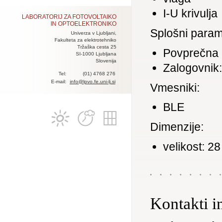
I-U krivulja
LABORATORIJ ZA FOTOVOLTAIKO
IN OPTOELEKTRONIKO
Splošni param
Univerza v Ljubljani,
Fakulteta za elektrotehniko
Tržaška cesta 25
Povprečna 
SI-1000 Ljubljana
Slovenija
Zalogovnik
Tel:
(01) 4768 276
E-mail:
info@lpvo.fe.uni-lj.si
Vmesniki:
BLE
Dimenzije:
velikost: 2
Kontakti i