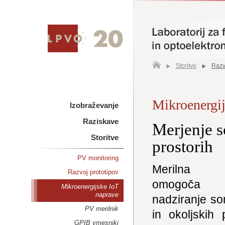
Storitve
Razv
Mikroenergij
Izobraževanje
Raziskave
Merjenje s
Storitve
prostorih
PV monitoring
Merilna 
Razvoj prototipov
omogoča i
Mikroenergijske IoT
naprave
nadziranje so
PV merilnik
in okoljskih 
GPIB vmesniki