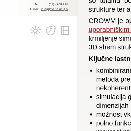
so totalna od
Tel:
(01) 4768 276
strukture ter 
E-mail:
info@lpvo.fe.uni-lj.si
CROWM je opr
uporabniškim
krmiljenje sim
3D shem strukt
Ključne lastn
kombinirani
metoda pren
nekoherentn
simulacija g
dimenzijah
možnost vkl
polno funkc