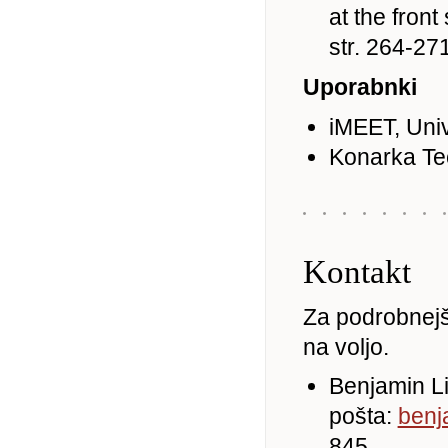
at the front
str. 264-271
Uporabnki
iMEET, Uni
Konarka Te
Kontakt
Za podrobnejš
na voljo.
Benjamin L
pošta:
benj
845