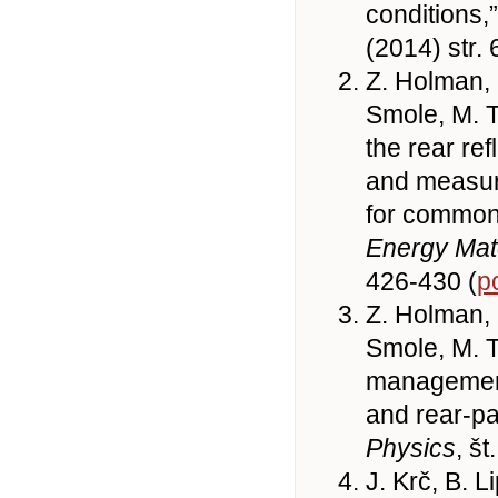
conditions,
(2014) str.
Z. Holman, M
Smole, M. To
the rear ref
and measur
for common 
Energy Mate
426-430 (
p
Z. Holman, 
Smole, M. To
management 
and rear-pa
Physics
, št
J. Krč, B. L