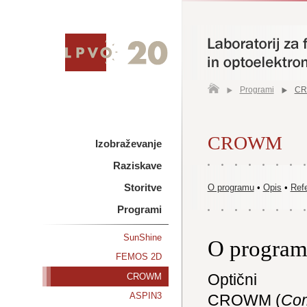
Programi
C
CROWM
Izobraževanje
Raziskave
Storitve
O programu
•
Opis
•
Ref
Programi
SunShine
O progra
FEMOS 2D
Optični s
CROWM
ASPIN3
CROWM (
Co