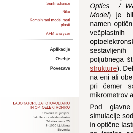
SunIrradiance
Optics / Wa
Nika
Model
) je bi
Kombinirani model rasti
namen optični
plasti
večplastnih
AFM analyzer
optoelektron
sestavljenih
Aplikacije
poljubnega šte
Osebje
strukture
). De
Povezave
na eni ali ob
pri čemer so
mikrometrov al
LABORATORIJ ZA FOTOVOLTAIKO
Pod glavne
IN OPTOELEKTRONIKO
Univerza v Ljubljani,
simulacije sod
Fakulteta za elektrotehniko
Tržaška cesta 25
in optične las
SI-1000 Ljubljana
Slovenija