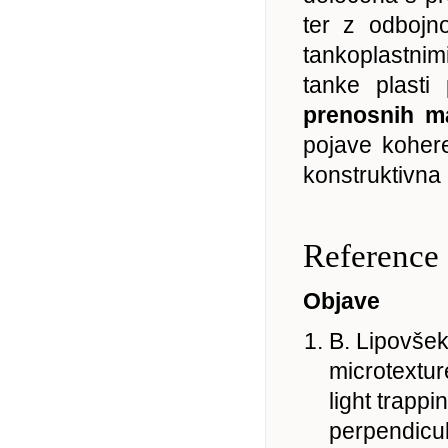
ter z odbojn
tankoplastnim
tanke plasti
prenosnih ma
pojave kohere
konstruktivna 
Reference
Objave
B. Lipovšek,
microtextur
light trappi
perpendicul