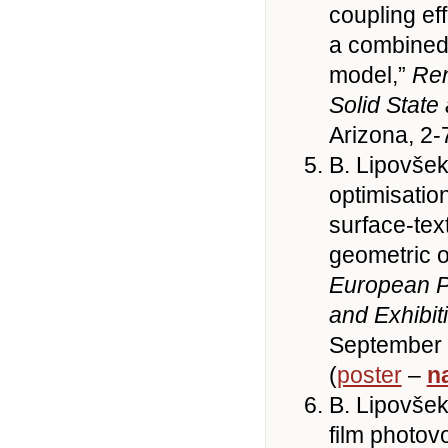
coupling e
a combined
model,”
Ren
Solid State
Arizona, 2
B. Lipovšek
optimisation
surface-tex
geometric o
European P
and Exhibit
September (
(
poster
–
n
B. Lipovšek,
film photov