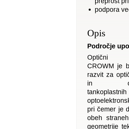
preprost pr
podpora ve
Opis
Področje up
Optični s
CROWM je bi
razvit za opt
in optim
tankoplastnih
optoelektronsk
pri čemer je d
obeh straneh
geometrije tek