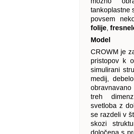
možno obra
tankoplastne s
povsem neko
folije
,
fresnel
Model
CROWM je zas
pristopov k o
simulirani str
medij, debelo
obravnavano
treh dimenz
svetloba z d
se razdeli v š
skozi struk
določena s pro