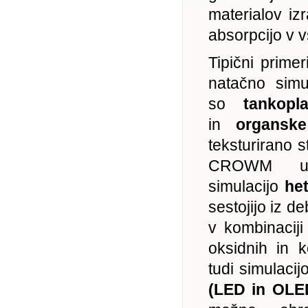
materialov iz
absorpcijo v v
Tipični primer
natačno simu
so
tankoplas
in
organsk
teksturirano st
CROWM upo
simulacijo
het
sestojijo iz de
v kombinaciji
oksidnih in
tudi simulacij
(LED in OLE