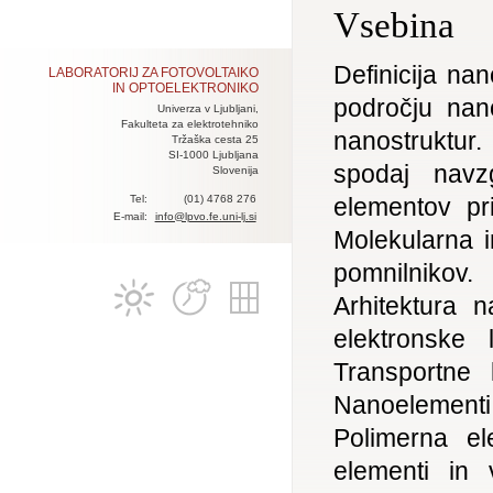
Vsebina
Definicija na
LABORATORIJ ZA FOTOVOLTAIKO
IN OPTOELEKTRONIKO
področju nan
Univerza v Ljubljani,
Fakulteta za elektrotehniko
nanostruktur
Tržaška cesta 25
SI-1000 Ljubljana
spodaj navzg
Slovenija
Tel:
(01) 4768 276
elementov pr
E-mail:
info@lpvo.fe.uni-lj.si
Molekularna i
pomnilnikov.
Arhitektura 
elektronske 
Transportne l
Nanoelementi.
Polimerna el
elementi in 