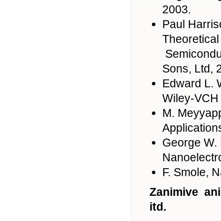
2003.
Paul Harris
Theoretical
Semiconduc
Sons, Ltd, 
Edward L. 
Wiley-VCH 
M. Meyyapp
Applicatio
George W. 
Nanoelectro
F. Smole, Na
Zanimive ani
itd.