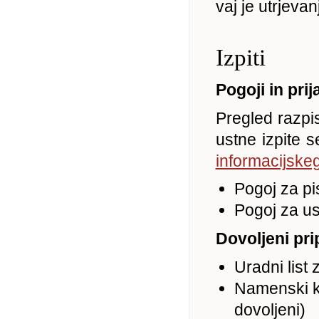
vaj je utrjevan
Izpiti
Pogoji in prij
Pregled razpis
ustne izpite 
informacijske
Pogoj za pi
Pogoj za ust
Dovoljeni pr
Uradni list
Namenski kal
dovoljeni)