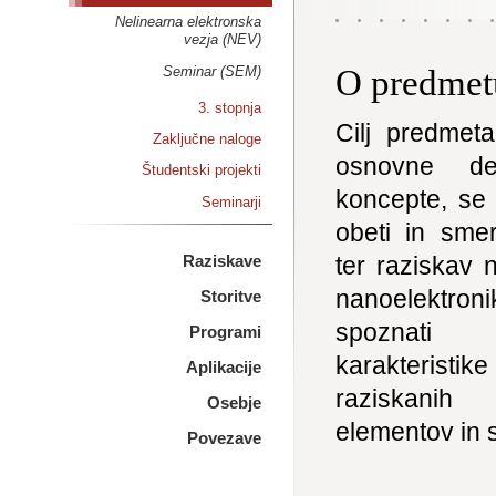
Nelinearna elektronska
vezja (NEV)
Seminar (SEM)
O predmet
3. stopnja
Cilj predmeta
Zaključne naloge
osnovne def
Študentski projekti
koncepte, se 
Seminarji
obeti in sme
ter raziskav 
Raziskave
nanoelektr
Storitve
spoznati
Programi
karakteri
Aplikacije
raziskanih 
Osebje
elementov in 
Povezave