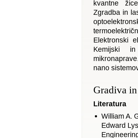
kvantne žic
Zgradba in la
optoelekt
termoelektr
Elektronski 
Kemijski i
mikronaprave.
nano sistemov
Gradiva in 
Literatura
William A.
Edward Lysh
Engineerin