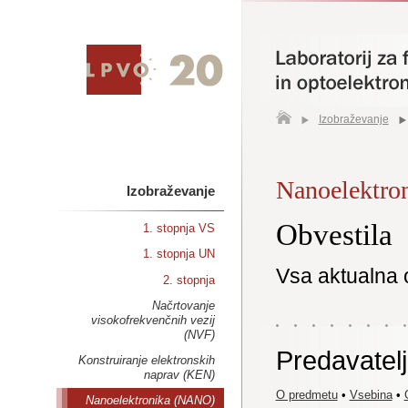
Izobraževanje
Nanoelektro
Izobraževanje
Obvestila
1. stopnja VS
1. stopnja UN
Vsa aktualna 
2. stopnja
Načrtovanje
visokofrekvenčnih vezij
(NVF)
Predavatelj
Konstruiranje elektronskih
naprav (KEN)
O predmetu
•
Vsebina
•
Nanoelektronika (NANO)