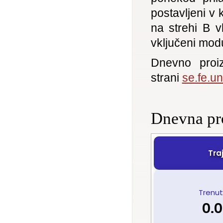
postavljeni v 
na strehi B v
vključeni modul
Dnevno proiz
strani
se.fe.uni
Dnevna pr