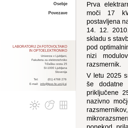
Prva elektra
Osebje
moči 17 kW
Povezave
postavljena na
14. 12. 2010
skladu s stav
pod optimalni
LABORATORIJ ZA FOTOVOLTAIKO
IN OPTOELEKTRONIKO
nizi modulo
Univerza v Ljubljani,
Fakulteta za elektrotehniko
razsmernik.
Tržaška cesta 25
SI-1000 Ljubljana
Slovenija
V letu 2025 s
Tel:
(01) 4768 276
še dodatne 
E-mail:
info@lpvo.fe.uni-lj.si
priključene 
nazivno močj
razsmerniko
mikrorazsmerni
ponekod pril