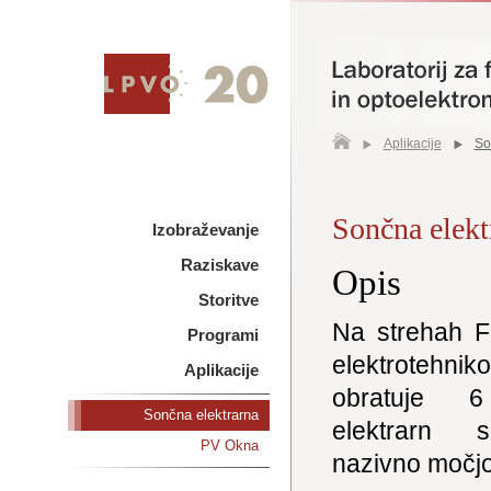
Aplikacije
So
Sončna elekt
Izobraževanje
Raziskave
Opis
Storitve
Na strehah F
Programi
elektrotehniko
Aplikacije
obratuje 6
Sončna elektrarna
elektrarn 
PV Okna
nazivno močj